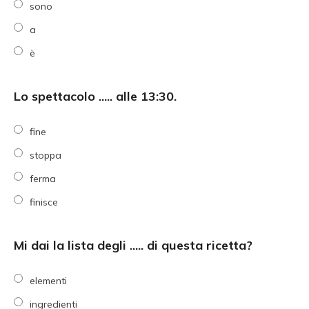
sono
a
è
Lo spettacolo ..... alle 13:30.
fine
stoppa
ferma
finisce
Mi dai la lista degli ..... di questa ricetta?
elementi
ingredienti