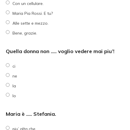
Con un cellulare.
Maria Pia Rossi. E tu?
Alle sette e mezzo.
Bene, grazie.
Quella donna non ..... voglio vedere mai piu’!
ci
ne
la
lo
Maria è ..... Stefania.
piu’ alta che