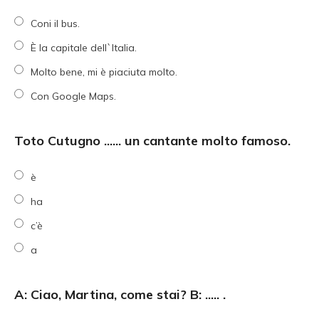
Coni il bus.
È la capitale dell`Italia.
Molto bene, mi è piaciuta molto.
Con Google Maps.
Toto Cutugno ...... un cantante molto famoso.
è
ha
c’è
a
A: Ciao, Martina, come stai? B: ..... .