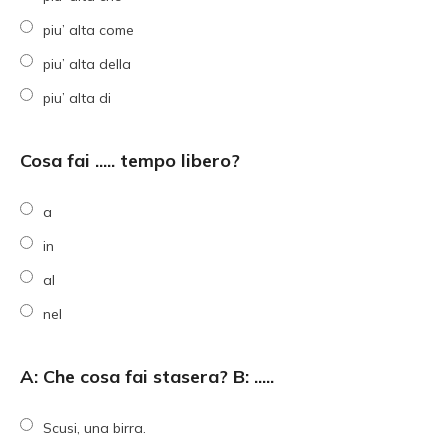
piu’ alta come
piu’ alta della
piu’ alta di
Cosa fai ..... tempo libero?
a
in
al
nel
A: Che cosa fai stasera? B: .....
Scusi, una birra.