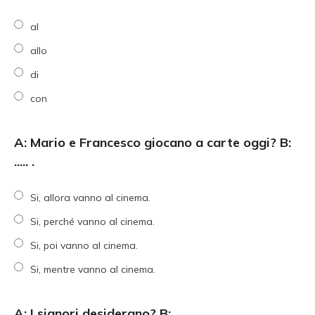
al
allo
di
con
A: Mario e Francesco giocano a carte oggi? B:
..... .
Si, allora vanno al cinema.
Si, perché vanno al cinema.
Si, poi vanno al cinema.
Si, mentre vanno al cinema.
A: I signori desiderano? B: .....