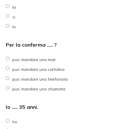
la
ci
lo
Per la conferma ..... ?
puo’ mandare una mail
puo’ mandare una cartolina
puo’ mandare una telefonata
puo’ mandare una chiamata
Io ..... 35 anni.
ho