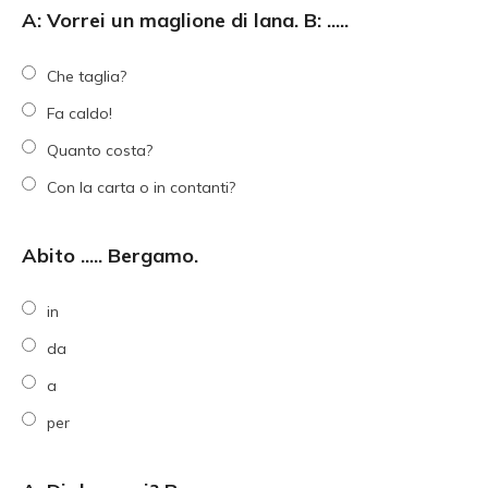
A: Vorrei un maglione di lana. B: .....
Che taglia?
Fa caldo!
Quanto costa?
Con la carta o in contanti?
Abito ..... Bergamo.
in
da
a
per