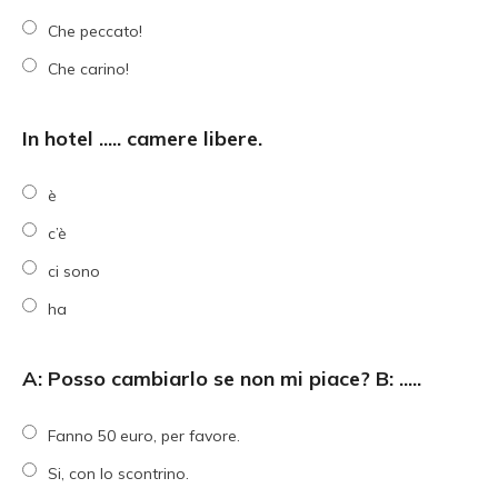
Che peccato!
Che carino!
In hotel ..... camere libere.
è
c’è
ci sono
ha
A: Posso cambiarlo se non mi piace? B: .....
Fanno 50 euro, per favore.
Si, con lo scontrino.