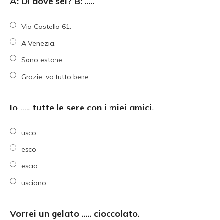
A: Di dove sei? B: .....
Via Castello 61.
A Venezia.
Sono estone.
Grazie, va tutto bene.
Io ..... tutte le sere con i miei amici.
usco
esco
escio
usciono
Vorrei un gelato ..... cioccolato.